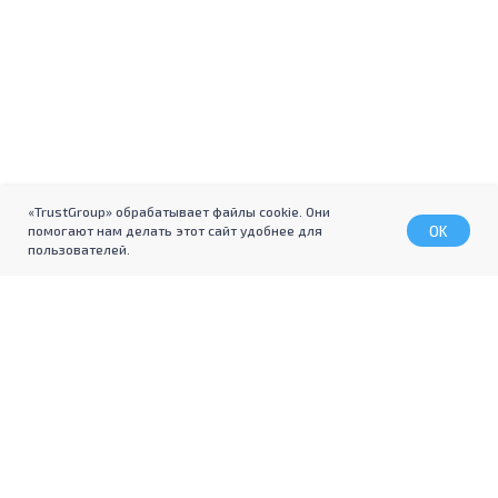
«TrustGroup» обрабатывает файлы cookie. Они
OK
помогают нам делать этот сайт удобнее для
пользователей.
Если у вас есть вопросы,
отправьте заявку