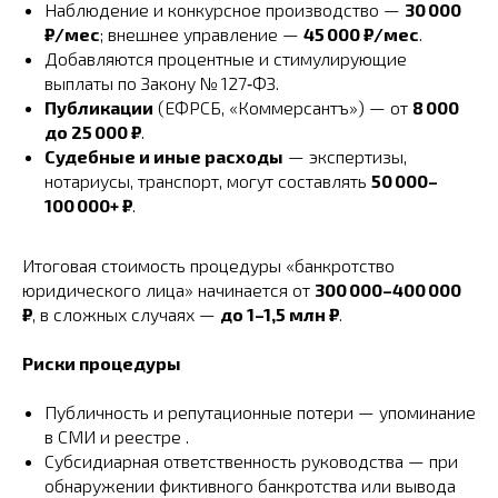
Наблюдение и конкурсное производство —
30 000
₽/мес
; внешнее управление —
45 000 ₽/мес
.
Добавляются процентные и стимулирующие
выплаты по Закону № 127‑ФЗ.
Публикации
(ЕФРСБ, «Коммерсантъ») — от
8 000
до 25 000 ₽
.
Судебные и иные расходы
— экспертизы,
нотариусы, транспорт, могут составлять
50 000–
100 000+ ₽
.
Итоговая стоимость процедуры «банкротство
юридического лица» начинается от
300 000–400 000
₽
, в сложных случаях —
до 1–1,5 млн ₽
.
Риски процедуры
Публичность и репутационные потери — упоминание
в СМИ и реестре .
Субсидиарная ответственность руководства — при
обнаружении фиктивного банкротства или вывода