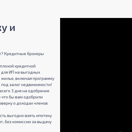
у и
ют? Кредитные брокеры
 плохой кредитной
 для ИП на выгодных
е жилье, включая программу
 под залог недвижимости!
 всего 3 дня на одобрение
о что бы вам одобрили
оверку о доходах членов
ть выгодно взять ипотеку
т, без комиссии за выдачу