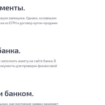
ументы.
туации заемщика. Однако, основными
ска из ЕГРН и договор купли-продажи
банка.
заполнить анкету на сайте банка. В
 документы для проверки финансовой
и банком.
Обычно, рассмотрение заявки занимает